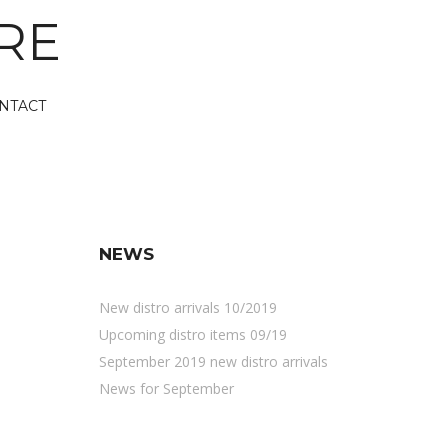
RE
NTACT
NEWS
New distro arrivals 10/2019
Upcoming distro items 09/19
September 2019 new distro arrivals
News for September