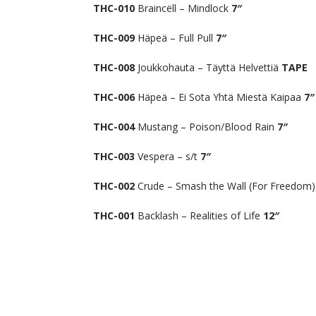
THC-010
Braincëll – Mindlock
7″
THC-009
Häpeä – Full Pull
7″
THC-008
Joukkohauta – Täyttä Helvettiä
TAPE
THC-006
Häpeä – Ei Sota Yhtä Miestä Kaipaa
7″
THC-004
Mustang – Poison/Blood Rain
7″
THC-003
Vespera – s/t
7″
THC-002
Crude – Smash the Wall (For Freedom
THC-001
Backlash – Realities of Life
12″