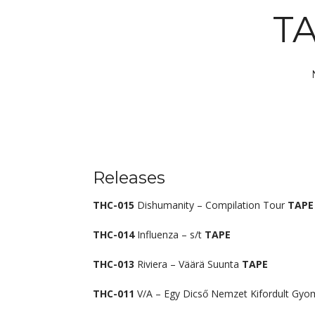
Skip
T
to
content
Releases
THC-015
Dishumanity – Compilation Tour
TAPE
THC-014
Influenza – s/t
TAPE
THC-013
Riviera – Väärä Suunta
TAPE
THC-011
V/A – Egy Dicső Nemzet Kifordult Gy